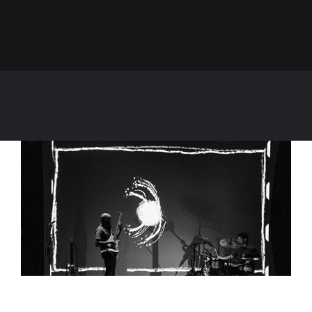
FANZINETECA.PT
EN
PT