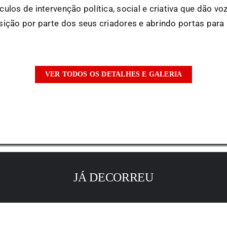
los de intervenção política, social e criativa que dão vo
sição por parte dos seus criadores e abrindo portas par
VER TODOS OS DETALHES E GALERIA
JÁ DECORREU