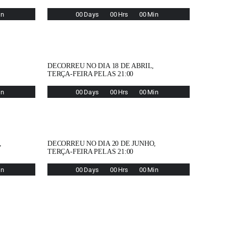
in
0
0
Days
0
0
Hrs
0
0
Min
DECORREU NO DIA 18 DE ABRIL,
TERÇA-FEIRA PELAS 21:00
in
0
0
Days
0
0
Hrs
0
0
Min
,
DECORREU NO DIA 20 DE JUNHO,
TERÇA-FEIRA PELAS 21:00
in
0
0
Days
0
0
Hrs
0
0
Min