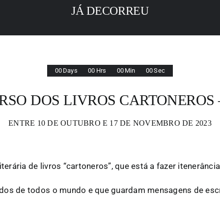
JÁ DECORREU
0
0
Days
0
0
Hrs
0
0
Min
0
0
Sec
RSO DOS LIVROS CARTONEROS 
ENTRE 10 DE OUTUBRO E 17 DE NOVEMBRO DE 2023
erária de livros “cartoneros”, que está a fazer itenerância
indos de todos o mundo e que guardam mensagens de escrit