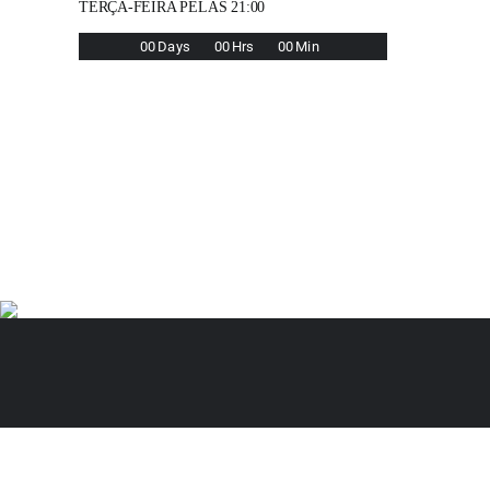
TERÇA-FEIRA PELAS 21:00
0
0
Days
0
0
Hrs
0
0
Min