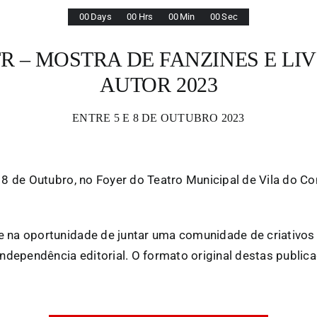
0
0
Days
0
0
Hrs
0
0
Min
0
0
Sec
 – MOSTRA DE FANZINES E LI
AUTOR 2023
ENTRE 5 E 8 DE OUTUBRO 2023
e 8 de Outubro, no Foyer do Teatro Municipal de Vila do 
de na oportunidade de juntar uma comunidade de criativo
 independência editorial. O formato original destas publi