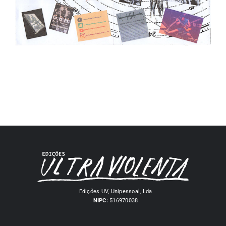
Edições UV, Unipessoal, Lda
NIPC:
516970038