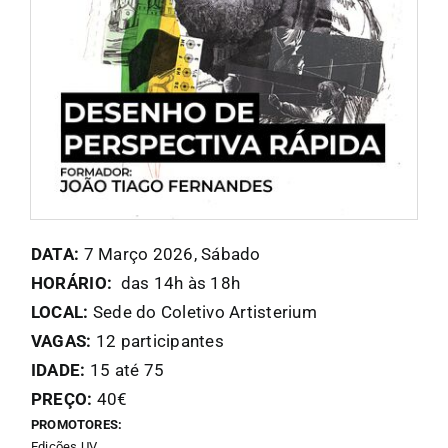
FANZINETECA.PT
EN
PT
DATA:
7 Março 2026, Sábado
HORÁRIO:
das 14h às 18h
LOCAL:
Sede do Coletivo Artisterium
VAGAS:
12 participantes
IDADE:
15 até 75
PREÇO:
40€
PROMOTORES:
Edições UV