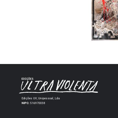
Edições UV, Unipessoal, Lda
NIPC:
516970038