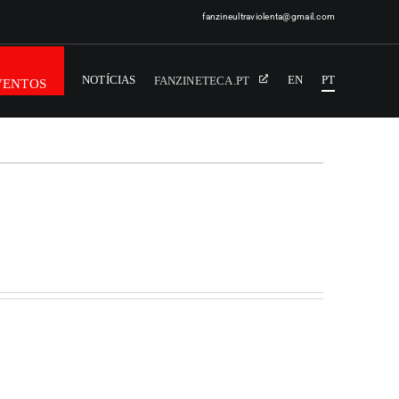
fanzineultraviolenta@gmail.com
NOTÍCIAS
EN
PT
FANZINETECA.PT
VENTOS