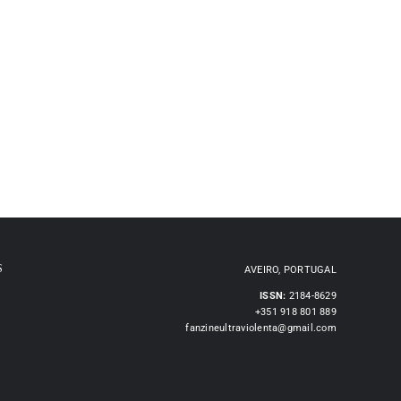
S
AVEIRO, PORTUGAL
ISSN:
2184-8629
+351 918 801 889
fanzineultraviolenta@gmail.com