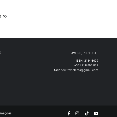
eiro
S
AVEIRO, PORTUGAL
ISSN:
2184-8629
+351 918 801 889
fanzineultraviolenta@gmail.com
lamações