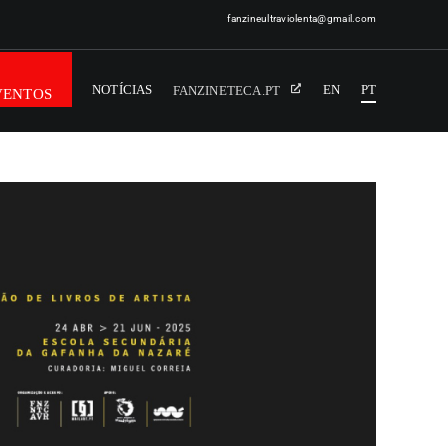
fanzineultraviolenta@gmail.com
NOTÍCIAS
EN
PT
FANZINETECA.PT
VENTOS