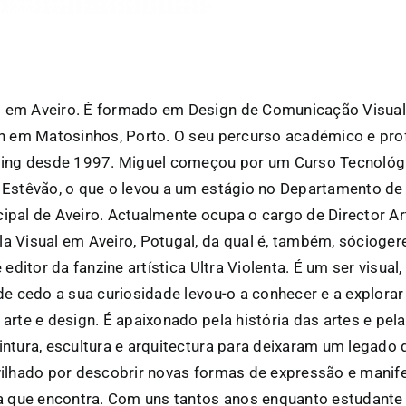
em Aveiro. É formado em Design de Comunicação Visual 
gn em Matosinhos, Porto. O seu percurso académico e pro
ding desde 1997. Miguel começou por um Curso Tecnológi
 Estêvão, o que o levou a um estágio no Departamento d
pal de Aveiro. Actualmente ocupa o cargo de Director Art
 Visual em Aveiro, Potugal, da qual é, também, sócioger
 editor da fanzine artística Ultra Violenta. É um ser visua
de cedo a sua curiosidade levou-o a conhecer e a explorar
rte e design. É apaixonado pela história das artes e pelas
ntura, escultura e arquitectura para deixaram um legado 
ilhado por descobrir novas formas de expressão e manife
a que encontra. Com uns tantos anos enquanto estudante