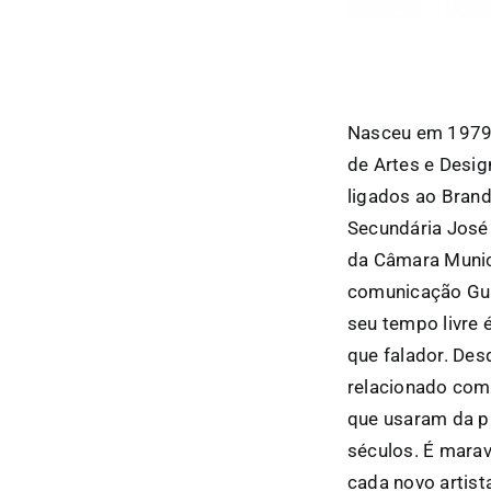
Nasceu em 1979 
de Artes e Desi
ligados ao Bran
Secundária José
da Câmara Munici
comunicação Gula
seu tempo livre é
que falador. Des
relacionado com a
que usaram da pi
séculos. É marav
cada novo artist