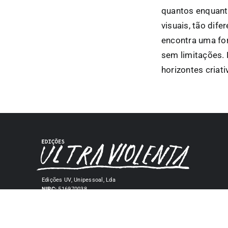
quantos enquanto
visuais, tão dif
encontra uma fo
sem limitações. 
horizontes criati
Edições UV, Unipessoal, Lda
NIPC:
516970038