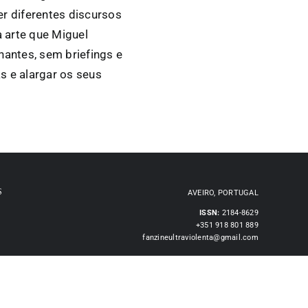
er diferentes discursos
 arte que Miguel
antes, sem briefings e
s e alargar os seus
S
AVEIRO, PORTUGAL
ISSN:
2184-8629
+351 918 801 889
fanzineultraviolenta@gmail.com