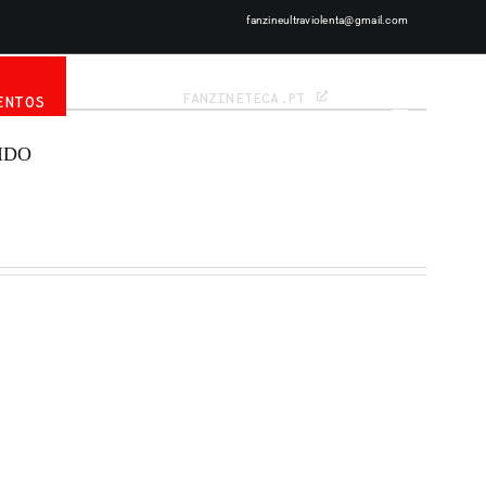
fanzineultraviolenta@gmail.com
NOTÍCIAS
EN
PT
FANZINETECA.PT
ENTOS
IDO