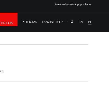
fanzineultraviolenta@gmail.com
NOTÍCIAS
EN
PT
FANZINETECA.PT
VENTOS
ER