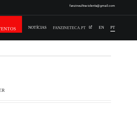
fanzineultraviolenta@gmail.com
NOTÍCIAS
EN
PT
FANZINETECA.PT
VENTOS
ER