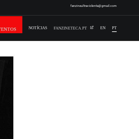
fanzineultraviolenta@gmail.com
NOTÍCIAS
EN
PT
FANZINETECA.PT
VENTOS