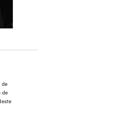
o de
o de
deste