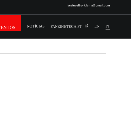
fanzineultraviolenta@gmail.com
NOTÍCIAS
EN
PT
FANZINETECA.PT
VENTOS