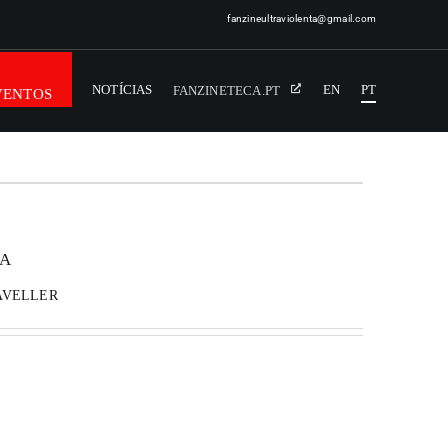
fanzineultraviolenta@gmail.com
NOTÍCIAS
EN
PT
FANZINETECA.PT
VENTOS
IA
AVELLER