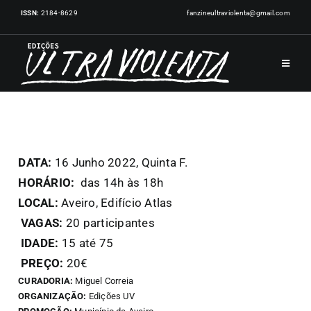
Skip
ISSN:
2184-8629
fanzineultraviolenta@gmail.com
to
content
Toggle
Navigat
INÍCIO
PUBLICAÇÕES
DATA:
16 Junho 2022, Quinta F.
HORÁRIO:
das 14h às 18h
LOCAL:
Aveiro, Edifício Atlas
ARTISTAS
VAGAS:
20 participantes
IDADE:
15 até 75
EVENTOS
PREÇO:
20€
CURADORIA:
Miguel Correia
NOTÍCIAS
ORGANIZAÇÃO:
Edições UV