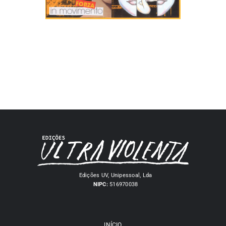
Edições UV, Unipessoal, Lda
NIPC:
516970038
INÍCIO