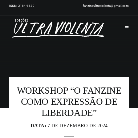
Skip
ISSN:
2184-8629
fanzineultraviolenta@gmail.com
to
content
Toggle
Navigat
INÍCIO
PUBLICAÇÕES
WORKSHOP “O FANZINE
ARTISTAS
COMO EXPRESSÃO DE
LIBERDADE”
EVENTOS
DATA:
7 DE DEZEMBRO DE 2024
NOTÍCIAS