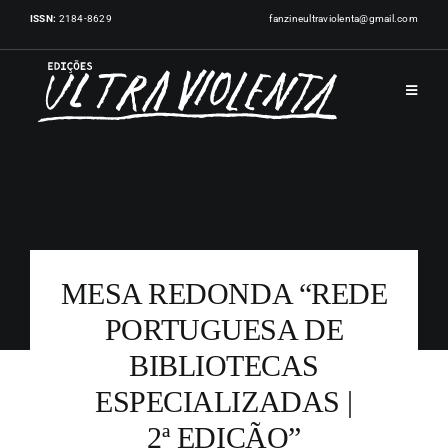
Skip
ISSN:
2184-8629
fanzineultraviolenta@gmail.com
to
content
Toggle
Navigat
INÍCIO
PUBLICAÇÕES
MESA REDONDA “REDE
ARTISTAS
PORTUGUESA DE
BIBLIOTECAS
EVENTOS
ESPECIALIZADAS |
NOTÍCIAS
2ª EDIÇÃO”