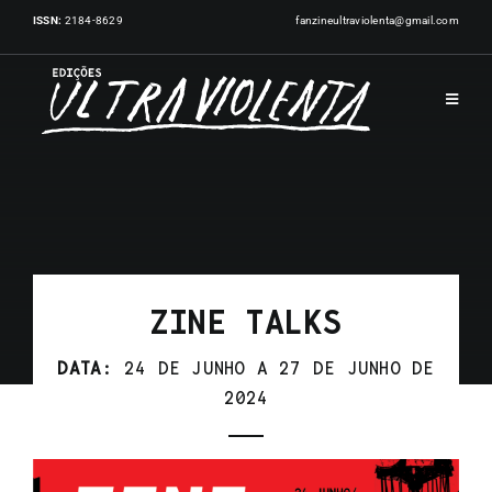
Skip
ISSN:
2184-8629
fanzineultraviolenta@gmail.com
to
content
Toggl
Navig
INÍCIO
PUBLICAÇÕES
ZINE TALKS
ARTISTAS
DATA:
24 DE JUNHO A 27 DE JUNHO DE
2024
EVENTOS
NOTÍCIAS