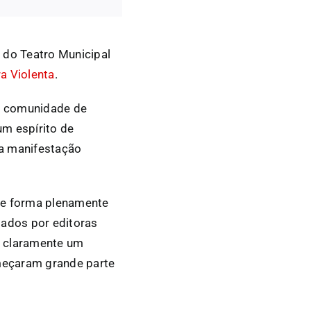
r do Teatro Municipal
ra Violenta
.
ma comunidade de
um espírito de
ma manifestação
 de forma plenamente
tados por editoras
 É claramente um
omeçaram grande parte