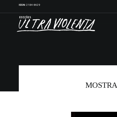
Skip
ISSN:
2184-8629
to
content
MOSTRA 