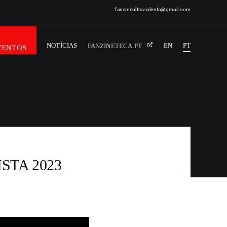
fanzineultraviolenta@gmail.com
NOTÍCIAS
EN
PT
FANZINETECA.PT
VENTOS
STA 2023