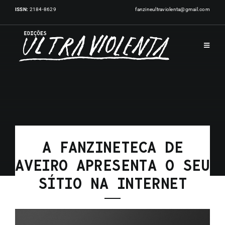
Skip
ISSN:
2184-8629
fanzineultraviolenta@gmail.com
to
content
Toggl
Navig
INÍCIO
PUBLICAÇÕES
A FANZINETECA DE
ARTISTAS
AVEIRO APRESENTA O SEU
SÍTIO NA INTERNET
EVENTOS
NOTÍCIAS