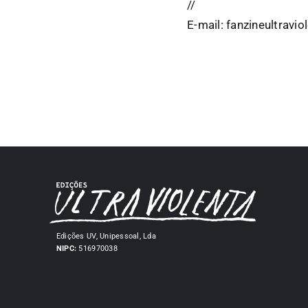
//
E-mail: fanzineultrav
Edições UV, Unipessoal, Lda
NIPC:
516970038