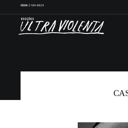
Skip
ISSN:
2184-8629
to
content
CAS