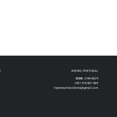
S
AVEIRO, PORTUGAL
ISSN:
2184-8629
+351 918 801 889
fanzineultraviolenta@gmail.com