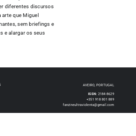
er diferentes discursos
 arte que Miguel
antes, sem briefings e
s e alargar os seus
S
AVEIRO, PORTUGAL
ISSN:
2184-8629
+351 918 801 889
fanzineultraviolenta@gmail.com