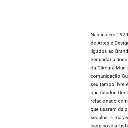
Nasceu em 1979 
de Artes e Desi
ligados ao Bran
Secundária José
da Câmara Munici
comunicação Gula
seu tempo livre é
que falador. Des
relacionado com a
que usaram da pi
séculos. É marav
cada novo artist