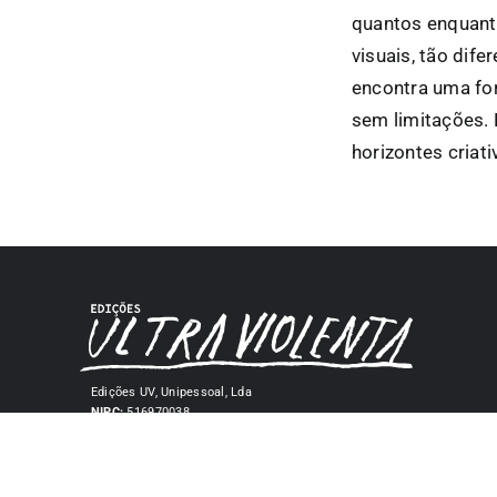
quantos enquanto
visuais, tão dif
encontra uma fo
sem limitações. 
horizontes criati
Edições UV, Unipessoal, Lda
NIPC:
516970038