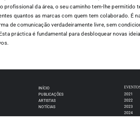
 profissional da área, o seu caminho tem-lhe permitido t
erentes quantos as marcas com quem tem colaborado. É na
rma de comunicação verdadeiramente livre, sem condicion
Esta práctica é fundamental para desbloquear novas ideia
vos.
EVENTO
INÍCIO
2021
PUBLICAÇÕES
2022
ARTISTAS
2023
NOTÍCIAS
2024
2025
2026