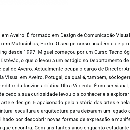
em Aveiro. É formado em Design de Comunicação Visual 
gn em Matosinhos, Porto. O seu percurso académico e pro
ding desde 1997. Miguel começou por um Curso Tecnológi
 Estêvão, o que o levou a um estágio no Departamento d
pal de Aveiro. Actualmente ocupa o cargo de Director Art
 Visual em Aveiro, Potugal, da qual é, também, sócioger
 editor da fanzine artística Ultra Violenta. É um ser visua
de cedo a sua curiosidade levou-o a conhecer e a explorar
rte e design. É apaixonado pela história das artes e pelas
ntura, escultura e arquitectura para deixaram um legado 
ilhado por descobrir novas formas de expressão e manife
a que encontra. Com uns tantos anos enquanto estudante