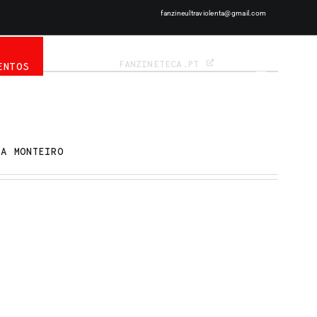
fanzineultraviolenta@gmail.com
NOTÍCIAS
EN
PT
FANZINETECA.PT
ENTOS
IA MONTEIRO