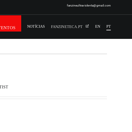
fanzineultraviolenta@gmail.com
NOTÍCIAS
EN
PT
FANZINETECA.PT
VENTOS
TIST