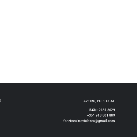
S
AVEIRO, PORTUGAL
ISSN:
2184-8629
+351 918 801 889
fanzineultraviolenta@gmail.com