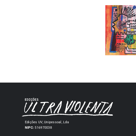
Edições UV, Unipessoal, Lda
NIPC:
516970038