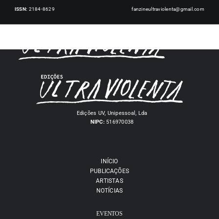
Skip
ISSN:
2184-8629
fanzineultraviolenta@gmail.com
to
content
Toggl
Navig
INÍCIO
PUBLICAÇÕES
Edições UV, Unipessoal, Lda
NIPC:
516970038
ARTISTAS
INÍCIO
PUBLICAÇÕES
EVENTOS
ARTISTAS
NOTÍCIAS
NOTÍCIAS
EVENTOS