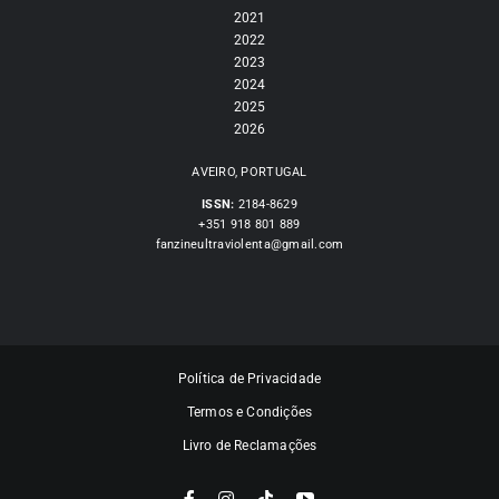
2021
2022
FANZINETECA.PT
2023
2024
2025
EN
2026
AVEIRO, PORTUGAL
PT
ISSN:
2184-8629
+351 918 801 889
fanzineultraviolenta@gmail.com
Política de Privacidade
Termos e Condições
Livro de Reclamações