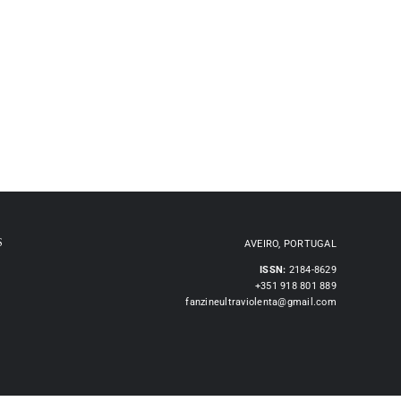
S
AVEIRO, PORTUGAL
ISSN:
2184-8629
+351 918 801 889
fanzineultraviolenta@gmail.com