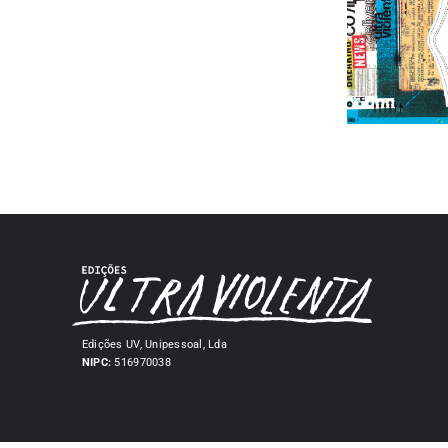
Edições UV, Unipessoal, Lda
NIPC:
516970038