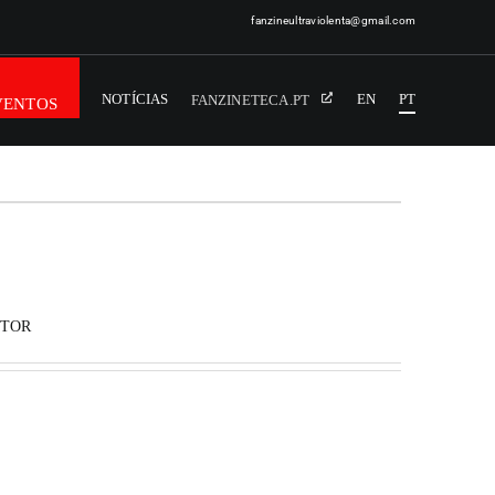
fanzineultraviolenta@gmail.com
NOTÍCIAS
EN
PT
FANZINETECA.PT
VENTOS
ITOR