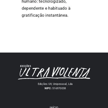
humano: tecnologizado,
dependente e habituado à
gratificação instantânea.
Edições UV, Unipessoal, Lda
NIPC:
516970038
INÍCIO