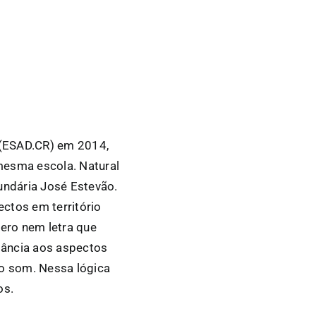
 (ESAD.CR) em 2014,
mesma escola. Natural
undária José Estevão.
ctos em território
nero nem letra que
tância aos aspectos
do som. Nessa lógica
os.