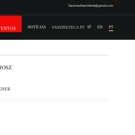
fanzineultraviolenta@gmail.com
NOTÍCIAS
EN
PT
FANZINETECA.PT
VENTOS
ROSZ
GNER