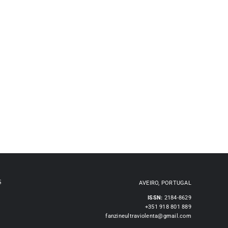
S
AVEIRO, PORTUGAL
ISSN:
2184-8629
+351 918 801 889
fanzineultraviolenta@gmail.com