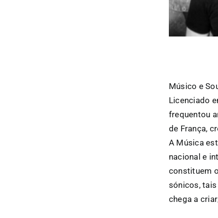
Músico e Sou
Licenciado e
frequentou a
de França, c
A Música est
nacional e i
constituem o
sónicos, tai
chega a cria