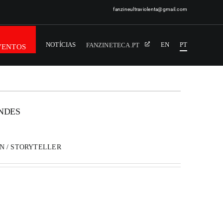
fanzineultraviolenta@gmail.com
NOTÍCIAS
EN
PT
FANZINETECA.PT
VENTOS
NDES
N / STORYTELLER