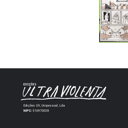
Edições UV, Unipessoal, Lda
NIPC:
516970038