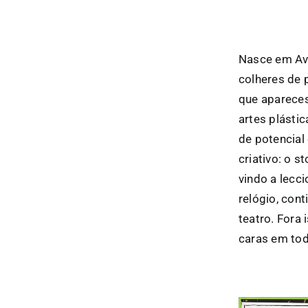
Nasce em Ave
colheres de 
que apareces
artes plásti
de potencial
criativo: o s
vindo a lecc
relógio, con
teatro. Fora
caras em tod