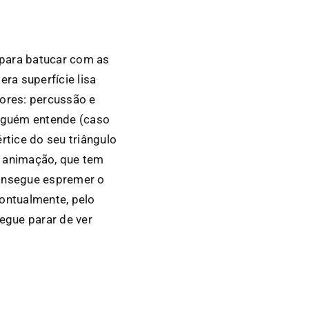
 para batucar com as
ra superfície lisa
ores: percussão e
inguém entende (caso
rtice do seu triângulo
em animação, que tem
consegue espremer o
pontualmente, pelo
segue parar de ver