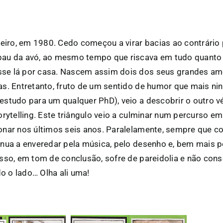
iro, em 1980. Cedo começou a virar bacias ao contrário
pau da avó, ao mesmo tempo que riscava em tudo quanto e
se lá por casa. Nascem assim dois dos seus grandes am
cas. Entretanto, fruto de um sentido de humor que mais n
 estudo para um qualquer PhD), veio a descobrir o outro vé
torytelling. Este triângulo veio a culminar num percurso 
ionar nos últimos seis anos. Paralelamente, sempre que 
tinua a enveredar pela música, pelo desenho e, bem mais 
 isso, em tom de conclusão, sofre de pareidolia e não con
o o lado… Olha ali uma!