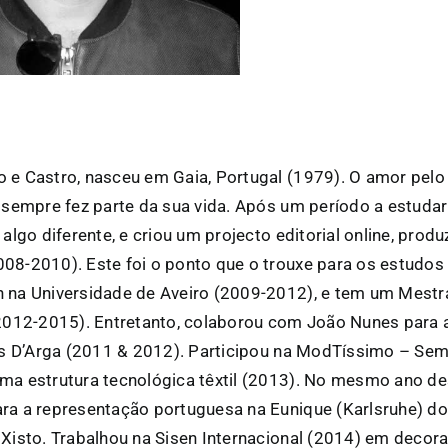
 e Castro, nasceu em Gaia, Portugal (1979). O amor pelo
s sempre fez parte da sua vida. Após um período a estudar 
 algo diferente, e criou um projecto editorial online, pro
08-2010). Este foi o ponto que o trouxe para os estudos 
 na Universidade de Aveiro (2009-2012), e tem um Mest
(2012-2015). Entretanto, colaborou com João Nunes para
ris D’Arga (2011 & 2012). Participou na ModTíssimo – S
ma estrutura tecnológica têxtil (2013). No mesmo ano d
ra a representação portuguesa na Eunique (Karlsruhe) d
 Xisto. Trabalhou na Sisen Internacional (2014) em decora