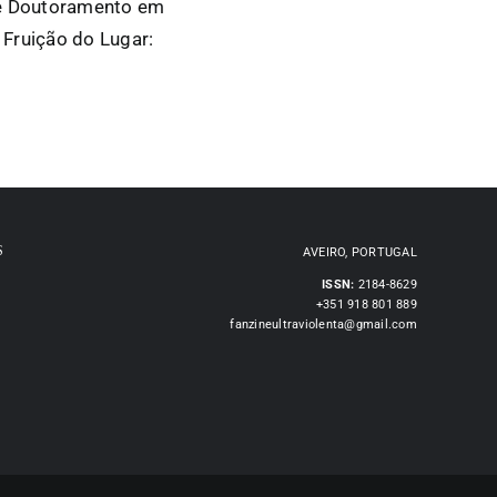
 de Doutoramento em
 Fruição do Lugar:
S
AVEIRO, PORTUGAL
ISSN:
2184-8629
+351 918 801 889
fanzineultraviolenta@gmail.com