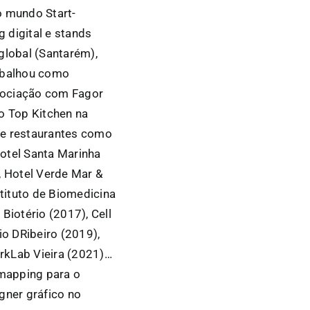
o mundo Start-
 digital e stands
lobal (Santarém),
rabalhou como
sociação com Fagor
o Top Kitchen na
 e restaurantes como
Hotel Santa Marinha
, Hotel Verde Mar &
tituto de Biomedicina
Biotério (2017), Cell
io DRibeiro (2019),
arkLab Vieira (2021)…
mapping para o
gner gráfico no