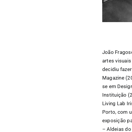
João Fragoso
artes visuai
decidiu fazer
Magazine (20
se em Design
Instituição 
Living Lab I
Porto, com u
exposição pa
– Aldeias do