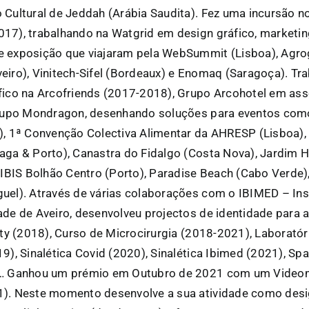
 Cultural de Jeddah (Arábia Saudita). Fez uma incursão n
17), trabalhando na Watgrid em design gráfico, marketing
 exposição que viajaram pela WebSummit (Lisboa), Agrog
eiro), Vinitech-Sifel (Bordeaux) e Enomaq (Saragoça). T
fico na Arcofriends (2017-2018), Grupo Arcohotel em as
Grupo Mondragon, desenhando soluções para eventos com
), 1ª Convenção Colectiva Alimentar da AHRESP (Lisboa),
aga & Porto), Canastra do Fidalgo (Costa Nova), Jardim 
l IBIS Bolhão Centro (Porto), Paradise Beach (Cabo Verde)
uel). Através de várias colaborações com o IBIMED – Ins
ade de Aveiro, desenvolveu projectos de identidade para a 
lity (2018), Curso de Microcirurgia (2018-2021), Laboratór
9), Sinalética Covid (2020), Sinalética Ibimed (2021), Sp
s… Ganhou um prémio em Outubro de 2021 com um Video
). Neste momento desenvolve a sua atividade como desi