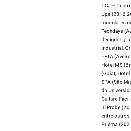
CCJ – Centro
Ups (2016-20
modulares de
Techdays (Av
designer grá
Industrial, 
EFTA (Aveiro
Hotel MS (Br
(Gaia), Hote
SPA (São Mig
da Universid
Culture Faci
LiProbe (201
entre outro
Prisma (2021