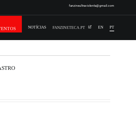
fanzineultraviolenta@gmail.com
NOTÍCIAS
EN
PT
FANZINETECA.PT
VENTOS
ASTRO