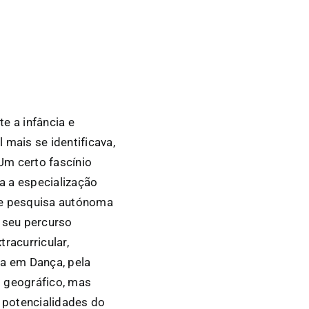
e a infância e
 mais se identificava,
 Um certo fascínio
a a especialização
de pesquisa autónoma
 seu percurso
racurricular,
ra em Dança, pela
ó geográfico, mas
s potencialidades do