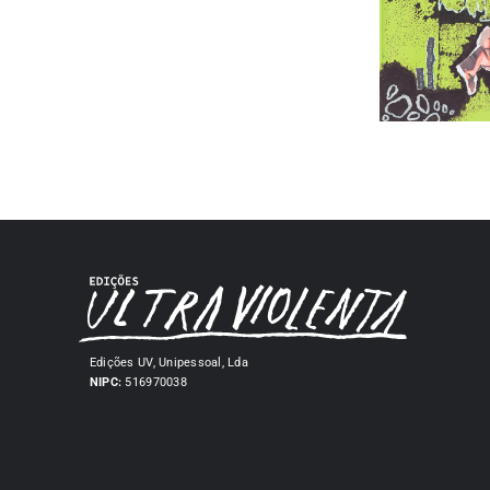
Edições UV, Unipessoal, Lda
NIPC:
516970038