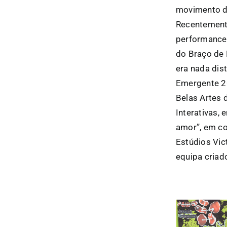
movimento d
Recentemente
performance 
do Braço de 
era nada dist
Emergente 20
Belas Artes 
Interativas, 
amor”, em co
Estúdios Vict
equipa criad