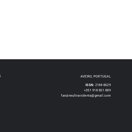
S
AVEIRO, PORTUGAL
ISSN:
2184-8629
+351 918 801 889
fanzineultraviolenta@gmail.com