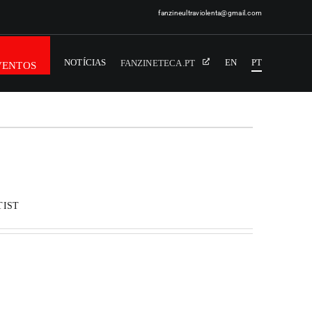
fanzineultraviolenta@gmail.com
NOTÍCIAS
EN
PT
FANZINETECA.PT
VENTOS
TIST