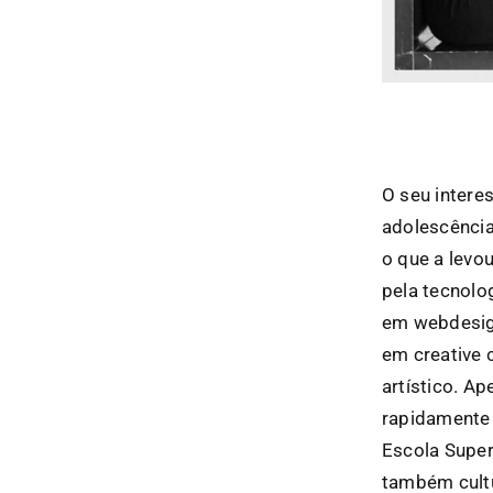
O seu intere
adolescência
o que a levou
pela tecnolo
em webdesig
em creative 
artístico. A
rapidamente 
Escola Super
também cultu