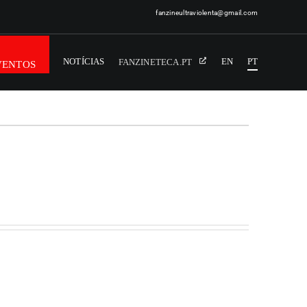
fanzineultraviolenta@gmail.com
NOTÍCIAS
EN
PT
FANZINETECA.PT
VENTOS