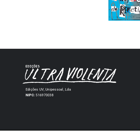
Edições UV, Unipessoal, Lda
NIPC:
516970038
© Copyright 2026 | Fanzine Ultra Violenta