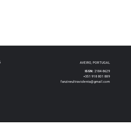
S
AVEIRO, PORTUGAL
ISSN:
2184-8629
+351 918 801 889
fanzineultraviolenta@gmail.com
lamações