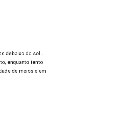
s debaixo do sol .
o, enquanto tento
edade de meios e em