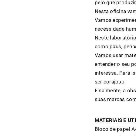
pelo que produzi
Nesta oficina va
Vamos experiment
necessidade huma
Neste laboratóri
como paus, penas,
Vamos usar materi
entender o seu p
interessa. Para i
ser corajoso.
Finalmente, a obs
suas marcas com o
MATERIAIS E UT
Bloco de papel A