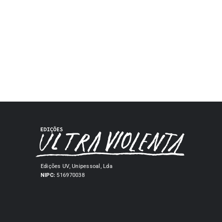
Edições UV, Unipessoal, Lda
NIPC:
516970038