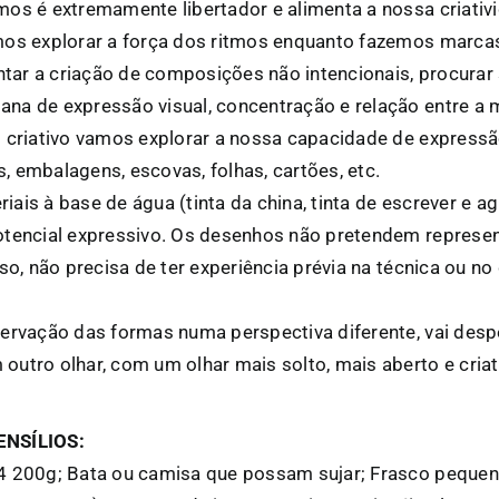
mos é extremamente libertador e alimenta a nossa criativ
mos explorar a força dos ritmos enquanto fazemos marcas
ar a criação de composições não intencionais, procura
na de expressão visual, concentração e relação entre a 
o criativo vamos explorar a nossa capacidade de express
 embalagens, escovas, folhas, cartões, etc.
ais à base de água (tinta da china, tinta de escrever e ag
otencial expressivo. Os desenhos não pretendem represen
sso, não precisa de ter experiência prévia na técnica ou n
ervação das formas numa perspectiva diferente, vai despe
utro olhar, com um olhar mais solto, mais aberto e criat
ENSÍLIOS:
4 200g; Bata ou camisa que possam sujar; Frasco pequeno