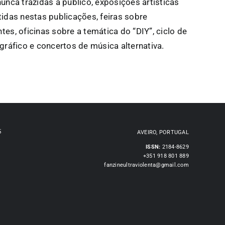
unca trazidas a público, exposições artísticas
idas nestas publicações, feiras sobre
es, oficinas sobre a temática do “DIY”, ciclo de
gráfico e concertos de música alternativa.
S
AVEIRO, PORTUGAL
ISSN:
2184-8629
+351 918 801 889
fanzineultraviolenta@gmail.com