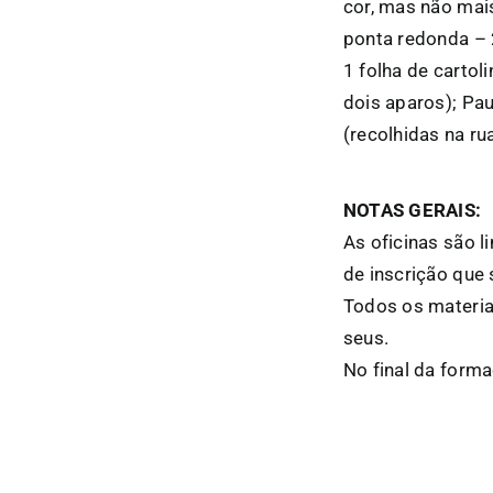
cor, mas não mais
ponta redonda – 
1 folha de cartol
dois aparos); Pa
(recolhidas na ru
NOTAS GERAIS:
As oficinas são l
de inscrição que 
Todos os materia
seus.
No final da form