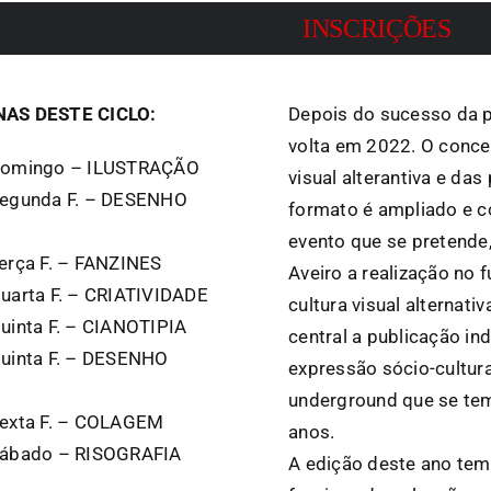
INSCRIÇÕES
NAS DESTE CICLO:
Depois do sucesso da p
volta em 2022. O conce
 Domingo – ILUSTRAÇÃO
visual alterantiva e da
Segunda F. – DESENHO
formato é ampliado e c
evento que se pretende
erça F. – FANZINES
Aveiro a realização no
uarta F. – CRIATIVIDADE
cultura visual alternat
uinta F. – CIANOTIPIA
central a publicação i
Quinta F. – DESENHO
expressão sócio-cultura
underground que se tem
Sexta F. – COLAGEM
anos.
Sábado – RISOGRAFIA
A edição deste ano tem