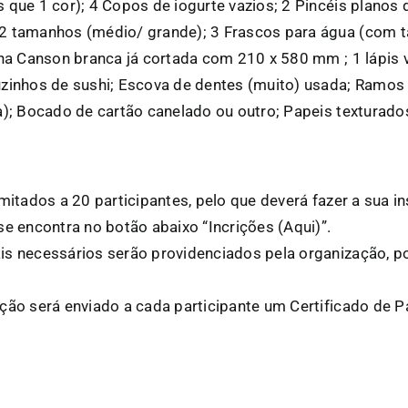
 que 1 cor); 4 Copos de iogurte vazios; 2 Pincéis planos 
2 tamanhos (médio/ grande); 3 Frascos para água (com ta
ina Canson branca já cortada com 210 x 580 mm ; 1 lápis ve
uzinhos de sushi; Escova de dentes (muito) usada; Ramos
a); Bocado de cartão canelado ou outro; Papeis texturados
imitados a 20 participantes, pelo que deverá fazer a sua 
se encontra no botão abaixo “Incrições (Aqui)”.
is necessários serão providenciados pela organização, p
ação será enviado a cada participante um Certificado de 