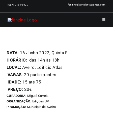
Skip
ISSN:
2184-8629
fanzineultraviolenta@gmail.com
to
content
Toggle
Navigat
INÍCIO
DATA:
16 Junho 2022, Quinta F.
PUBLI
HORÁRIO:
das 14h às 18h
LOCAL:
Aveiro, Edifício Atlas
ARTIS
VAGAS:
20 participantes
IDADE:
15 até 75
EVENT
PREÇO:
20€
CURADORIA:
Miguel Correia
ORGANIZAÇÃO:
Edições UV
NOTÍC
PROMOÇÃO:
Município de Aveiro